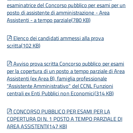
esaminatrice del Concorso pubblico per esami per un
posto di assistente di amministrazione - Area
Assistenti - a tempo parziale
(
780 KB
)
pdf
Elenco dei candidati ammessi alla prova
scritta
(
102 KB
)
pdf
Avviso prova scritta Concorso pubblico per esami
per la copertura di un posto a tempo parziale di Area
Assistenti (ex Area B), famiglia professionale
"Assistente Amministrativo" del CCNL Funzioni
centrali ex Enti Pubblici non Economici
(
314 KB
)
pdf
CONCORSO PUBBLICO PER ESAMI PER LA
COPERTURA DI N. 1 POSTO A TEMPO PARZIALE DI
AREA ASSISTENTI
(
147 KB
)