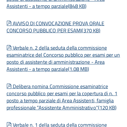
Assistenti - a tempo parziale
(
848 KB
)
pdf
AVVISO DI CONVOCAZIONE PROVA ORALE
CONCORSO PUBBLICO PER ESAMI
(
370 KB
)
pdf
Verbale n. 2 della seduta della commissione
esaminatrice del Concorso pubblico per esami per un
posto di assistente di amministrazione - Area
Assistenti - a tempo parziale
(
1.08 MB
)
pdf
Delibera nomina Commissione esaminatrice
concorso pubblico per esami per la copertura di n. 1
posto a tempo parziale di Area Assistenti, famiglia
professionale “Assistente Amministrativo"
(
120 KB
)
pdf
Verbale n. 1 della seduta della commissione