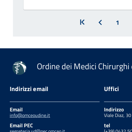
1
Inizio
Prec
Ordine dei Medici Chirurghi 
Indirizzi email
Uffici
Email
Indirizzo
info@omceoudine.it
Viale Diaz, 3
Email PEC
tel
segreteria.ud@pec.omceo.it
(+39) 0432 5