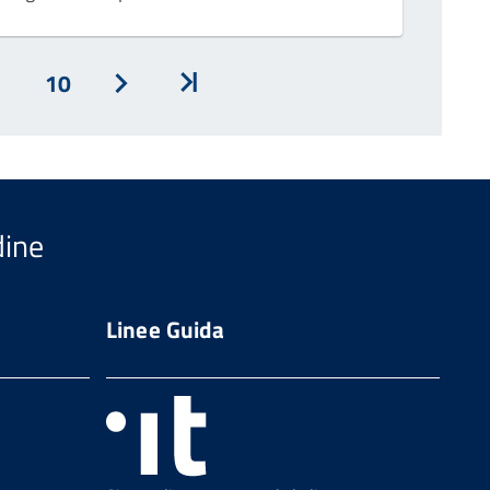
10
Avanti
Inizio
dine
Linee Guida