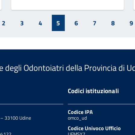
2
3
4
5
6
7
8
9
e degli Odontoiatri della Provincia di U
Codici istituzionali
Codice IPA
0 – 33100 Udine
omco_ud
Codice Univoco Ufficio
04122
UFMSY7