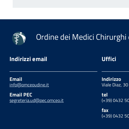
Inizio
P
Ordine dei Medici Chirurghi 
Indirizzi email
Uffici
Email
Indirizzo
info@omceoudine.it
Viale Diaz, 3
Email PEC
tel
segreteria.ud@pec.omceo.it
(+39) 0432 5
fax
(+39) 0432 5