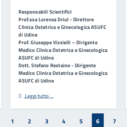
Responsabili Scientifici
Prof.ssa Lorenza Driul - Direttore
Clinica Ostetrica e Ginecologica ASUFC
di Udine
Prof. Giuseppe Vizzielli – Dirigente
Medico Clinica Ostetrica e Ginecologica
ASUFC di Udine
Dott. Stefano Restaino - Dirigente
Medico Clinica Ostetrica e Ginecologica
ASUFC di Udine
Leggi tutto …
1
2
3
4
5
6
7