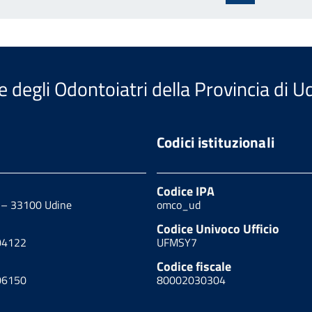
rec
e degli Odontoiatri della Provincia di U
Codici istituzionali
Codice IPA
0 – 33100 Udine
omco_ud
Codice Univoco Ufficio
04122
UFMSY7
Codice fiscale
06150
80002030304