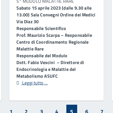
5° MODULO MALATTIE RARE
Sabato 15 aprile 2023 (dalle 9.30 alle
13.00)
Sala Convegni Ordine dei Medici
Via Diaz 30
Responsabile Scientifico
Prof. Maurizio Scarpa – Responsabile
Centro di Coordinamento Regionale
Malattie Rare
Responsabile del Modulo
Dott. Fabio Vescini – Direttore di
Endocrinologia e Malattie del
Metabolismo ASUFC
Leggi tutto …
1
2
3
4
5
6
7