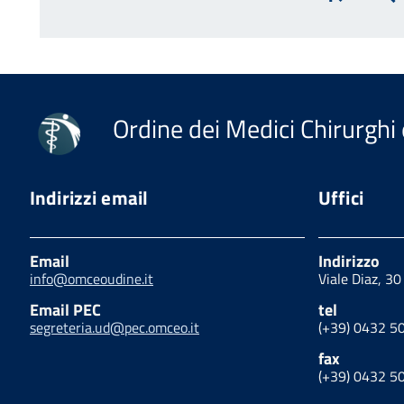
Inizio
P
Ordine dei Medici Chirurghi 
Indirizzi email
Uffici
Email
Indirizzo
info@omceoudine.it
Viale Diaz, 3
Email PEC
tel
segreteria.ud@pec.omceo.it
(+39) 0432 5
fax
(+39) 0432 5