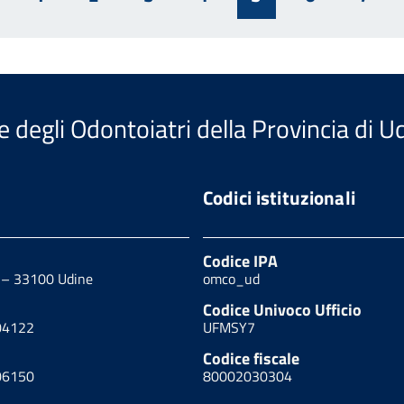
rec
e degli Odontoiatri della Provincia di U
Codici istituzionali
Codice IPA
0 – 33100 Udine
omco_ud
Codice Univoco Ufficio
04122
UFMSY7
Codice fiscale
06150
80002030304