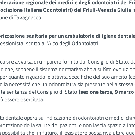
derazione regionale dei medici e degli odontoiatri del Fri
sociazione Italiana Odontoiatri) del Friuli-Venezia Giulia
h
omune di Tavagnacco.
rizzazione sanitaria per un ambulatorio di igiene denta
sionista iscritto all'Albo degli Odontoiatri.
ica si è avvalsa di un parere fornito dal Consiglio di Stato, 
to che, sebbene il sistema normativo abbia subìto evoluzion
r quanto riguarda le attività specifiche del suo ambito (com
o la necessità che un odontoiatra sia presente nella stessa 
te sentenza del Consiglio di Stato
(sezione terza, 9 marzo
ò essere esercitata.
sta dentale opera su indicazione di odontoiatri e medici chiru
otezione della salute dei pazienti e non lascia spazio a in
a possibilità che, in futuro, il legislatore possa rivalutare q