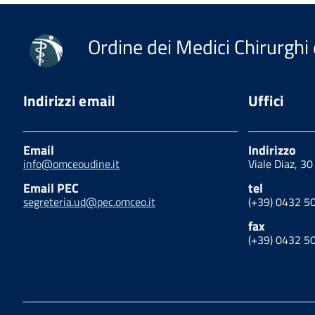
Ordine dei Medici Chirurghi 
Indirizzi email
Uffici
Email
Indirizzo
info@omceoudine.it
Viale Diaz, 3
Email PEC
tel
segreteria.ud@pec.omceo.it
(+39) 0432 5
fax
(+39) 0432 5