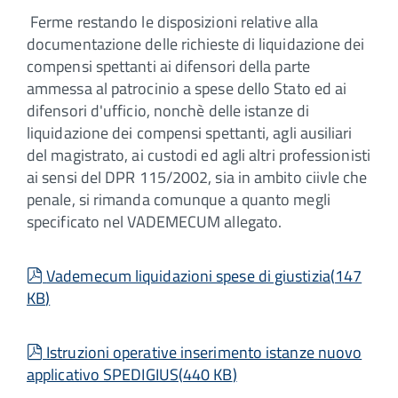
Ferme restando le disposizioni relative alla
documentazione delle richieste di liquidazione dei
compensi spettanti ai difensori della parte
ammessa al patrocinio a spese dello Stato ed ai
difensori d'ufficio, nonchè delle istanze di
liquidazione dei compensi spettanti, agli ausiliari
del magistrato, ai custodi ed agli altri professionisti
ai sensi del DPR 115/2002, sia in ambito ciivle che
penale, si rimanda comunque a quanto megli
specificato nel VADEMECUM allegato.
pdf
Vademecum liquidazioni spese di giustizia
(
147
KB
)
pdf
Istruzioni operative inserimento istanze nuovo
applicativo SPEDIGIUS
(
440 KB
)