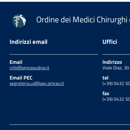
Ordine dei Medici Chirurghi 
Indirizzi email
Uffici
Email
Indirizzo
info@omceoudine.it
Viale Diaz, 3
Email PEC
tel
segreteria.ud@pec.omceo.it
(+39) 0432 5
fax
(+39) 0432 5