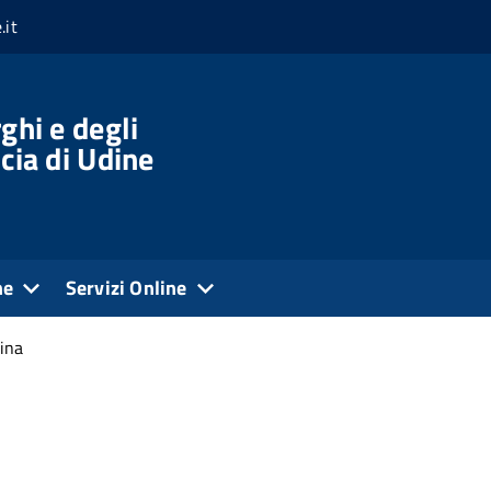
.it
ghi e degli
cia di Udine
ne
Servizi Online
ina